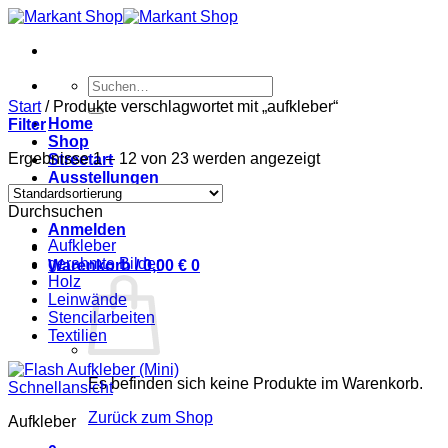
Zum
Inhalt
springen
Suchen
nach:
Start
/
Produkte verschlagwortet mit „aufkleber“
Home
Filter
Shop
Ergebnisse 1 – 12 von 23 werden angezeigt
Streetart
Ausstellungen
Kontakt
Durchsuchen
Anmelden
Aufkleber
gerahmte Bilder
Warenkorb /
0,00
€
0
Holz
Leinwände
Stencilarbeiten
Textilien
Es befinden sich keine Produkte im Warenkorb.
Schnellansicht
Zurück zum Shop
Aufkleber