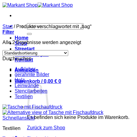
Zum
Inhalt
springen
Suchen
Start
/
Produkte verschlagwortet mit „bag“
nach:
Filter
Home
Alle 2 Ergebnisse werden angezeigt
Shop
Streetart
Ausstellungen
Durchsuchen
Kontakt
Aufkleber
Anmelden
gerahmte Bilder
Holz
Warenkorb /
0,00
€
0
Leinwände
Stencilarbeiten
Textilien
Es befinden sich keine Produkte im Warenkorb.
Schnellansicht
Zurück zum Shop
Textilien