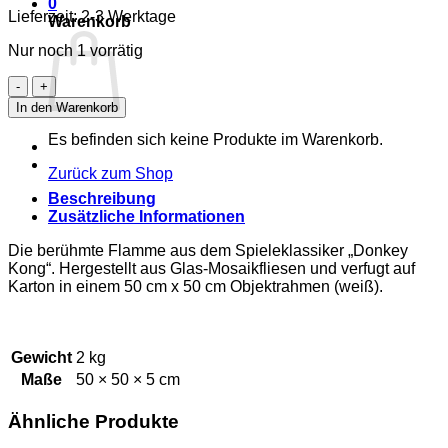
0
Lieferzeit: 2-3 Werktage
Warenkorb
Nur noch 1 vorrätig
Flamme/Flame
Menge
In den Warenkorb
Es befinden sich keine Produkte im Warenkorb.
Zurück zum Shop
Beschreibung
Zusätzliche Informationen
Die berühmte Flamme aus dem Spieleklassiker „Donkey
Kong“. Hergestellt aus Glas-Mosaikfliesen und verfugt auf
Karton in einem 50 cm x 50 cm Objektrahmen (weiß).
Gewicht
2 kg
Maße
50 × 50 × 5 cm
Ähnliche Produkte