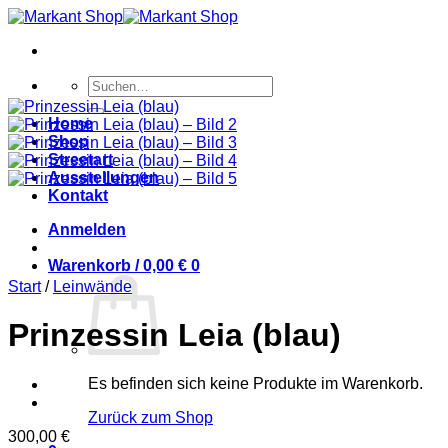
Zum
Inhalt
springen
Suchen
nach:
Home
Shop
Streetart
Ausstellungen
Kontakt
Anmelden
Warenkorb /
0,00
€
0
Start
/
Leinwände
Prinzessin Leia (blau)
Es befinden sich keine Produkte im Warenkorb.
Zurück zum Shop
300,00
€