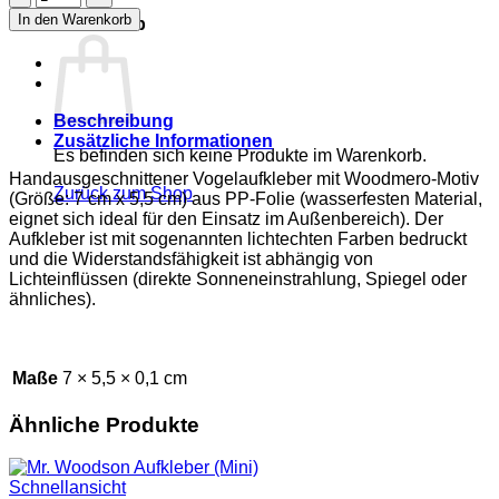
0
Aufkleber
In den Warenkorb
Warenkorb
(Mini)
Menge
Beschreibung
Zusätzliche Informationen
Es befinden sich keine Produkte im Warenkorb.
Handausgeschnittener Vogelaufkleber mit Woodmero-Motiv
Zurück zum Shop
(Größe: 7 cm x 5,5 cm) aus PP-Folie (wasserfesten Material,
eignet sich ideal für den Einsatz im Außenbereich). Der
Aufkleber ist mit sogenannten lichtechten Farben bedruckt
und die Widerstandsfähigkeit ist abhängig von
Lichteinflüssen (direkte Sonneneinstrahlung, Spiegel oder
ähnliches).
Maße
7 × 5,5 × 0,1 cm
Ähnliche Produkte
Schnellansicht