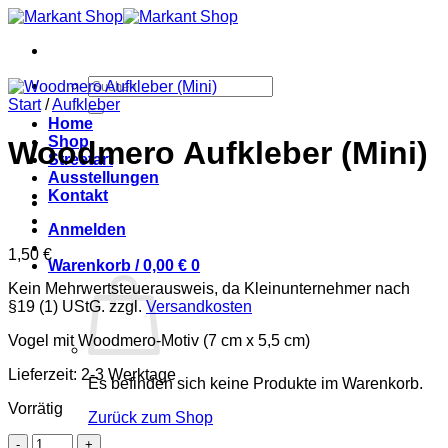
Zum
Inhalt
springen
Suchen
nach:
Start
/
Aufkleber
Home
Shop
Woodmero Aufkleber (Mini)
Streetart
Ausstellungen
Kontakt
Anmelden
1,50
€
Warenkorb /
0,00
€
0
Kein Mehrwertsteuerausweis, da Kleinunternehmer nach
§19 (1) UStG.
zzgl.
Versandkosten
Vogel mit Woodmero-Motiv (7 cm x 5,5 cm)
Lieferzeit: 2-3 Werktage
Es befinden sich keine Produkte im Warenkorb.
Vorrätig
Zurück zum Shop
Woodmero