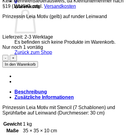
Kein Mehrwertsteuerausweis, da Kleinunternehmer nach
0
§19 (1) UStG.
zzgl.
Versandkosten
Warenkorb
Prinzessin Leia Motiv (gelb) auf runder Leinwand
Lieferzeit: 2-3 Werktage
Es befinden sich keine Produkte im Warenkorb.
Nur noch 1 vorrätig
Zurück zum Shop
Prinzessin
Leia
In den Warenkorb
(gelb)
Menge
Beschreibung
Zusätzliche Informationen
Prinzessin Leia Motiv mit Stencil (7 Schablonen) und
Sprühfarbe auf Leinwand (Durchmesser: 30 cm)
Gewicht
1 kg
Maße
35 × 35 × 10 cm