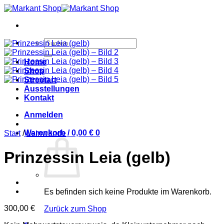
Zum
Inhalt
springen
Suchen
nach:
Home
Shop
Streetart
Ausstellungen
Kontakt
Anmelden
Warenkorb /
0,00
€
0
Start
/
Leinwände
Prinzessin Leia (gelb)
Es befinden sich keine Produkte im Warenkorb.
300,00
€
Zurück zum Shop